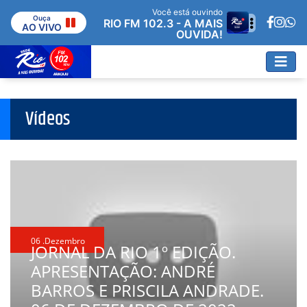
Você está ouvindo
Ouça
RIO FM 102.3 - A MAIS
AO VIVO
OUVIDA!
Vídeos
06 .Dezembro
JORNAL DA RIO 1º EDIÇÃO.
APRESENTAÇÃO: ANDRÉ
BARROS E PRISCILA ANDRADE.