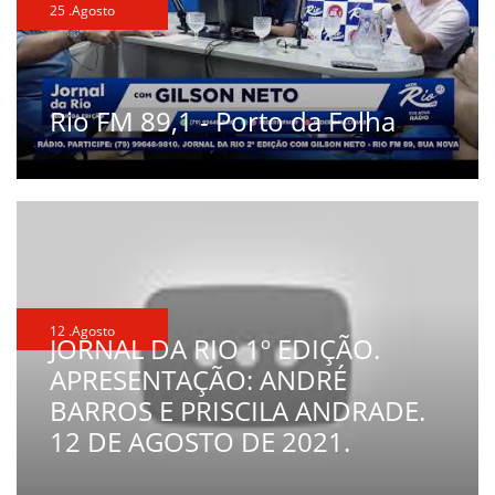
25 .Agosto
Rio FM 89,1 - Porto da Folha
12 .Agosto
JORNAL DA RIO 1º EDIÇÃO.
APRESENTAÇÃO: ANDRÉ
BARROS E PRISCILA ANDRADE.
12 DE AGOSTO DE 2021.