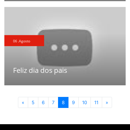
06 .Agosto
Feliz dia dos pais
Anterior
(current)
Próxima
«
5
6
7
8
9
10
11
»