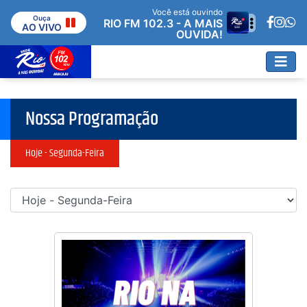
Você está ouvindo
Ouça
RIO FM 102.3 - A MAIS
AO VIVO
OUVIDA!
Nossa Programação
Hoje - Segunda-Feira